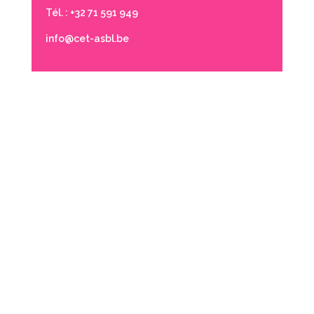
Tél. : +32 71 591 949
info@cet-asbl.be