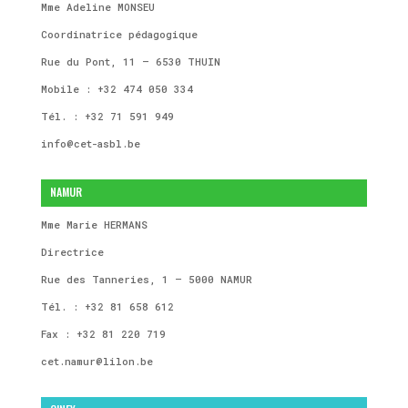
Mme Adeline MONSEU
Coordinatrice pédagogique
Rue du Pont, 11 – 6530 THUIN
Mobile : +32 474 050 334
Tél. : +32 71 591 949
info@cet-asbl.be
NAMUR
Mme Marie HERMANS
Directrice
Rue des Tanneries, 1 – 5000 NAMUR
Tél. : +32 81 658 612
Fax : +32 81 220 719
cet.namur@lilon.be